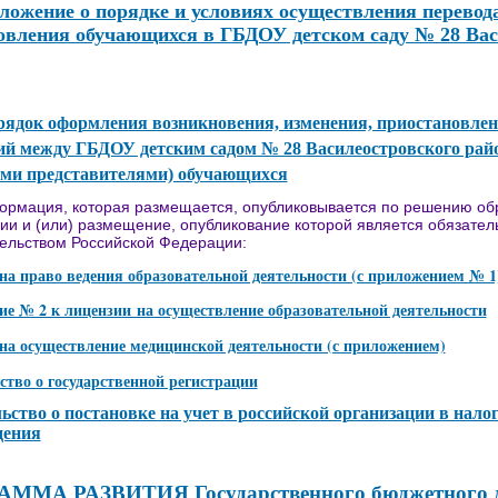
ложение о порядке и условиях осуществления перевода
овления обучающихся в ГБДОУ детском саду № 28 Вас
рядок оформления возникновения, изменения, приостановле
й между ГБДОУ детским садом № 28 Василеостровского рай
ми представителями) обучающихся
ормация, которая размещается, опубликовывается по решению об
ии и (или) размещение, опубликование которой является обязател
ельством Российской Федерации:
на право ведения образовательной деятельности (с приложением № 1
е № 2 к лицензии на осуществление образовательной деятельности
на осуществление медицинской деятельности (с приложением)
ство о государственной регистрации
ьство о постановке на учет в российской организации в нало
дения
ММА РАЗВИТИЯ Государственного бюджетного 