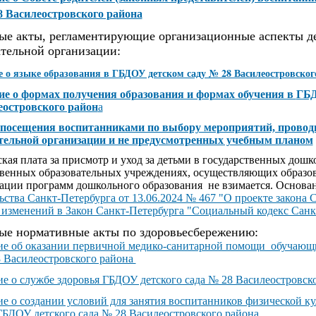
8 Василеостровского района
ые акты, регламентирующие организационные аспекты д
ательной организации:
 о языке образования в ГБДОУ детском саду № 28 Василеостровског
е о формах получения образования и формах обучения в
ГБД
еостровского район
а
посещения воспитанниками по выбору мероприятий, прово
тельной организации и не предусмотренных учебным планом
кая плата за присмотр и уход за детьми в государственных дош
твенных образовательных учреждениях, осуществляющих образов
зации программ дошкольного образования не взимается. Основа
ства Санкт-Петербурга от 13.06.2024 № 467 "О проекте закона 
 изменений в Закон Санкт-Петербурга "Социальный кодекс Санк
ые нормативные акты по здоровьесбережению:
е об оказании первичной медико-санитарной помощи обучающ
8 Василеостровского района
е о службе здоровья ГБДОУ детского сада № 28 Василеостровск
е о создании условий для занятия воспитанников физической ку
ГБДОУ детского сада № 28 Василеостровского района