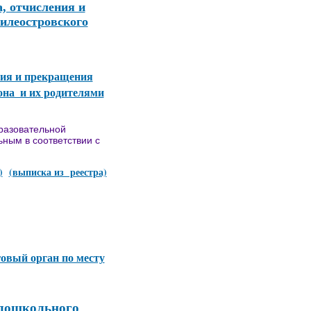
, отчисления и
илеостровского
ния и прекращения
она и их родителями
разовательной
ьным в соответствии с
)
(выписка из реестра)
говый орган по месту
дошкольного