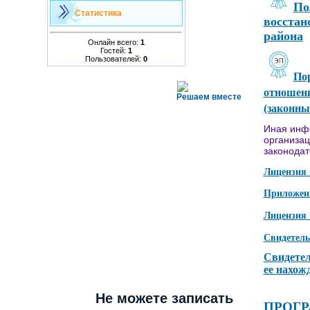
По
Статистика
восстан
района
Онлайн всего:
1
Гостей:
1
Пользователей:
0
По
отношени
Решаем вместе
(законны
Иная инф
организац
законодат
Лицензия 
Приложени
Лицензия 
Свидетель
Свидетел
ее нахож
Не можете записать
ПРОГРА