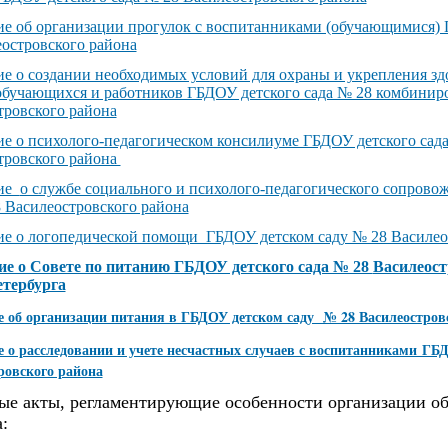
е об организации прогулок с воспитанниками (обучающимися) 
еостровского района
е о создании необходимых условий для охраны и укрепления зд
обучающихся и работников ГБДОУ детского сада № 28 комбинир
тровского района
е о психолого-педагогическом консилиуме ГБДОУ детского сад
тровского района
ние
о службе социального и психолого-педагогического сопрово
8 Василеостровского района
е о логопедической помощи ГБДОУ детском саду № 28 Василео
е о Совете по питанию ГБДОУ детского сада № 28
Василеост
тербурга
 об организации питания в ГБДОУ детском саду № 28 Василеостров
 о расследовании и учете несчастных случаев с воспитанниками ГБД
ровского района
ые акты, регламентирующие особенности организации об
: