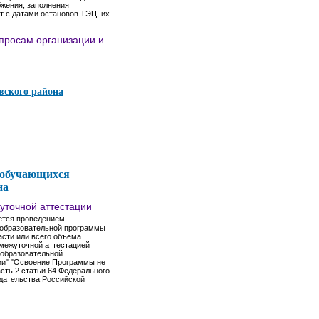
бжения, заполнения
т с датами остановов ТЭЦ, их
просам организации и
вского района
 обучающихся
на
уточной аттестации
ется проведением
е образовательной программы
асти или всего объема
омежуточной аттестацией
 образовательной
ции" "Освоение Программы не
сть 2 статьи 64 Федерального
одательства Российской