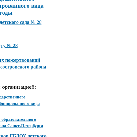
ированного вида
 годы
етского сада № 28
д у № 28
ных пожертвований
еостровского района
 организацией:
дарственного
мбинированного вида
 образовательного
она Санкт-Петербурга
иков ГБДОУ детского