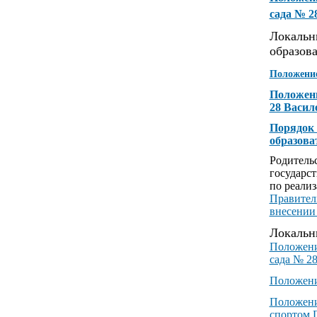
сада № 2
Локальн
образов
Положение
Положени
28 Васил
Порядок 
образова
Родительс
государс
по реали
Правитель
внесении
Локальн
Положени
сада № 2
Положени
Положени
спортом 