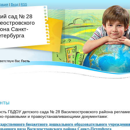
рация
|
Вход
|
RSS
кий сад № 28
еостровского
она Санкт-
тербурга
ветствую Вас
Гость
нты
сть ГБДОУ детского сада № 28 Василеостровского района реглам
но-правовыми и правоустанавливающими документами:
ударственного бюджетного дошкольного образовательного учреждения
ванного вида Василеостровского района Санкт-Петербурга