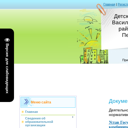
Главная
|
Регист
Детс
Васил
рай
Пе
Версия для слабовидящих
При
Докуме
Меню сайта
Деятельно
Главная
норматив
Сведения об
Устав Гос
образовательной
организации
комбиниро