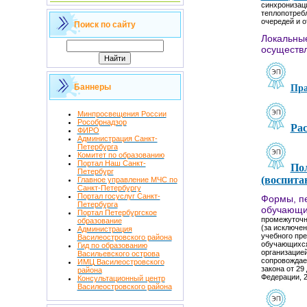
синхронизац
теплопотреб
очередей и 
Поиск по сайту
Локальные
осуществл
Пра
Баннеры
Минпросвещения России
Рособрнадзор
Рас
ФИРО
Администрация Санкт-
Петербурга
Комитет по образованию
Портал Наш Санкт-
Пол
Петербург
(воспита
Главное управление МЧС по
Санкт-Петербургу
Портал госуслуг Санкт-
Формы, пе
Петербурга
обучающи
Портал Петербургское
промежуточны
образование
(за исключен
Администрация
учебного пр
Василеостровского района
обучающихся
Гид по образованию
организацией
Васильевского острова
сопровождает
ИМЦ Василеостровского
закона от 29
района
Федерации, 20
Консультационный центр
Василеостровского района