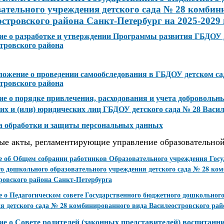
вательного учреждения детского сада № 28 комбин
островского района Санкт-Петербург
на 2025-2029
е о разработке и утверждении Программы развития
ГБДОУ д
тровского района
ожение о проведении самообследования в ГБДОУ детском са
тровского района
е о порядке привлечения, расходования и учета доброволь
их и (или) юридических лиц ГБДОУ детского сада № 28 Васил
 обработки и защиты персональных данных
ые акты, регламентирующие управление образовательной
 об Общем собрании работников Образовательного учреждения Госу
о дошкольного образовательного учреждения детского сада № 28 ко
ровского района Санкт-Петербурга
 о Педагогическом совете Государственного бюджетного дошкольного
я детского сада № 28 комбинированного вида Василеостровского рай
е о Совете родителей (законных представителей) воспитанн