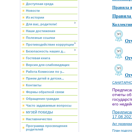
Доступная среда
Правила в
Новости
Правила 
Из истории
Коллектив
Для вас, родители!
Наши достижения
Полезные ссылки
Отч
Противодействие коррупции
Безопасность наших д...
Отч
Гостевая книга
Версия для слабовидящих
Работа Комиссии по у...
Отч
Прием детей в детски...
САНИТАРНО-
Контакты
Предписан
Формы обратной связи
отчеты об
государст
Обращения граждан
его недей
Часто задаваемые вопросы
Предписан
МУЗЕЙ ПОБЕДЫ
17.08.202
Наставничество
Акт проверк
Программа просвещения
родителей
План подгото