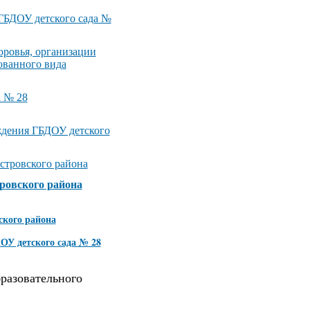
ГБДОУ детского сада №
оровья, организации
ованного вида
а № 28
ждения ГБДОУ детского
стровского района
ровского района
ского района
ОУ детского сада № 28
разовательного