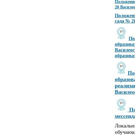
Положение
28 Василе
Положени
сада № 2
По
образова
Василеос
образова
По
образов
реализа
Василео
По
мессен
Локальн
обучающ