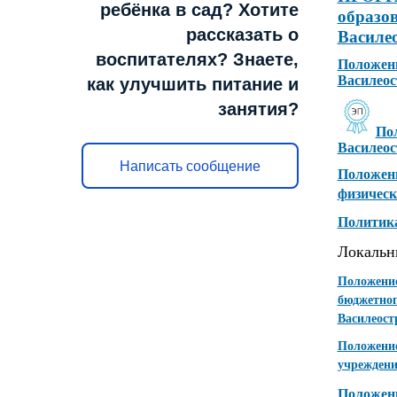
ребёнка в сад? Хотите
образо
рассказать о
Василе
воспитателях? Знаете,
Положени
Василеос
как улучшить питание и
занятия?
Пол
Василеос
Написать сообщение
Положени
физическ
Политика
Локальн
Положение
бюджетног
Василеост
Положение
учреждени
Положени