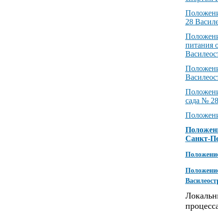
Положени
28 Васил
Положени
питания 
Василеос
Положени
Василеос
Положе
сада № 2
Положени
Положени
Санкт-Пе
Положение
Положение
Василеост
Локальн
процесса