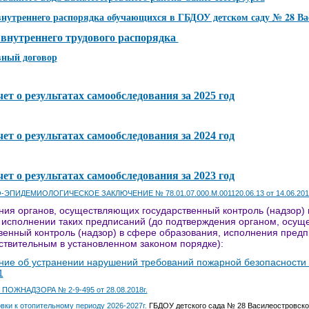
нутреннего распорядка обучающихся в ГБДОУ детском саду № 28 Ва
внутреннего трудового распорядка
ный договор
ет о результатах самообследования за 2025 год
ет о результатах самообследования за 2024 год
ет о результатах самообследования за 2023 год
ЭПИДЕМИОЛОГИЧЕСКОЕ ЗАКЛЮЧЕНИЕ № 78.01.07.000.М.001120.06.13 от 14.06.2013
ия органов, осуществляющих государственный контроль (надзор) 
 исполнении таких предписаний (до подтверждения органом, осу
венный контроль (надзор) в сфере образования, исполнения пред
ствительным в установленном законом порядке):
ие об устранении нарушений требований пожарной безопасности 
1
и ПОЖНАДЗОРА № 2-9-495 от 28.08.2018г.
вки к отопительному периоду 2026-2027г.
ГБДОУ детского сада № 28 Василеостровског