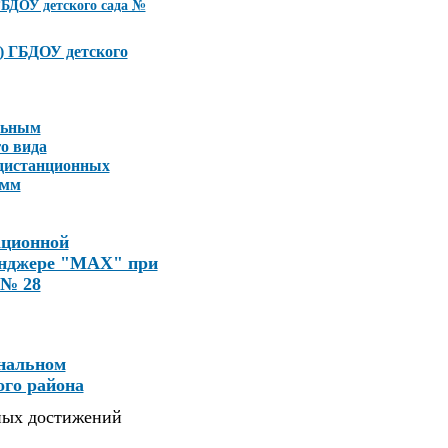
ГБДОУ детского сада №
) ГБДОУ детского
льным
о вида
 дистанционных
амм
ационной
енджере "МАХ" при
 № 28
нальном
ого района
ных достижений