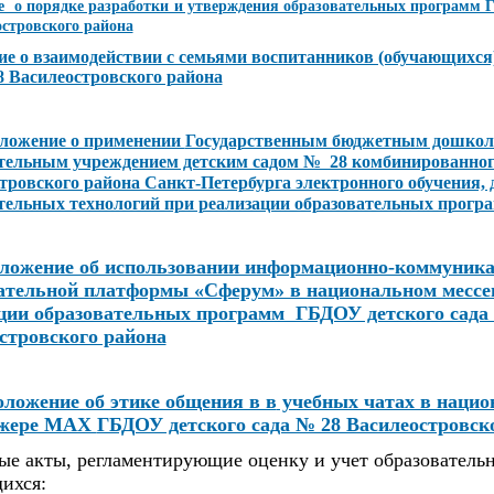
 о порядке разработки и утверждения образовательных программ 
островского района
е о взаимодействии с семьями воспитанников (обучающихся
8 Василеостровского района
ложение о применении
Государственным бюджетным дошко
тельным учреждением детским садом № 28 комбинированног
тровского района Санкт-Петербурга электронного обучения,
тельных технологий при реализации образовательных прогр
ложение об использовании информационно-коммуник
ательной платформы «Сферум» в национальном месс
ции образовательных программ ГБДОУ детского сада
стровского района
ложение об этике общения в в
учебных чатах в нацио
джере МАХ
ГБДОУ детского сада № 28 Василеостровск
ые акты, регламентирующие оценку и учет образователь
ихся: