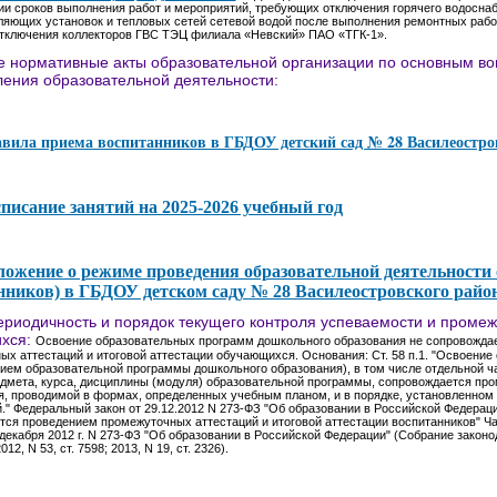
ии сроков выполнения работ и мероприятий, требующих отключения горячего водосна
ляющих установок и тепловых сетей сетевой водой после выполнения ремонтных рабо
отключения коллекторов ГВС ТЭЦ филиала «Невский» ПАО «ТГК-1».
 нормативные акты образовательной организации по основным во
ения образовательной деятельности:
вила приема воспитанников в ГБДОУ детский сад № 28 Василеостро
писание занятий на 2025-2026 учебный год
ожение о режиме проведения образовательной деятельности
нников) в ГБДОУ детском саду № 28 Василеостровского райо
риодичность и порядок текущего контроля успеваемости и промеж
хся:
Освоение образовательных программ дошкольного образования не сопровожда
х аттестаций и итоговой аттестации обучающихся. Основания: Ст. 58 п.1. "Освоени
ием образовательной программы дошкольного образования), в том числе отдельной ч
едмета, курса, дисциплины (модуля) образовательной программы, сопровождается пр
, проводимой в формах, определенных учебным планом, и в порядке, установленном
." Федеральный закон от 29.12.2012 N 273-ФЗ "Об образовании в Российской Федера
ся проведением промежуточных аттестаций и итоговой аттестации воспитанников" Ча
 декабря 2012 г. N 273-ФЗ "Об образовании в Российской Федерации" (Собрание закон
12, N 53, ст. 7598; 2013, N 19, ст. 2326).