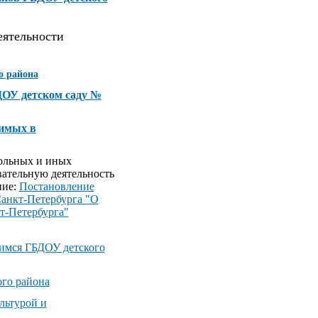
еятельности
о района
ОУ детском саду №
димых в
кольных и иных
ательную деятельность
ние:
Постановление
Санкт-Петербурга "О
т-Петербурга"
имся ГБДОУ детского
ого района
льтурой и