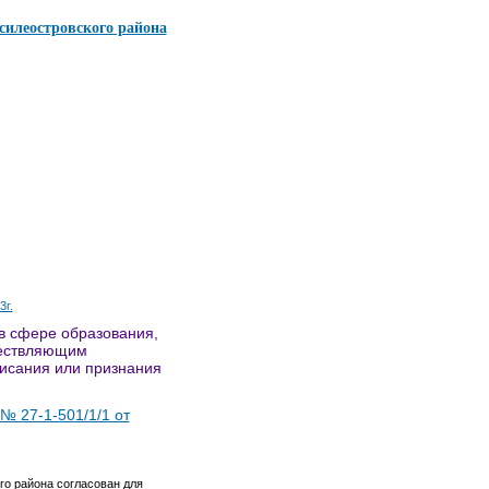
силеостровского района
г.
в сфере образования,
ществляющим
писания или признания
№ 27-1-501/1/1 от
о района согласован для